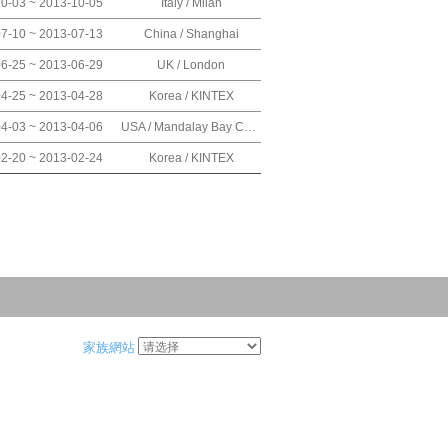
0-03 ~ 2013-10-05
Italy / Milan
7-10 ~ 2013-07-13
China / Shanghai
6-25 ~ 2013-06-29
UK / London
4-25 ~ 2013-04-28
Korea / KINTEX
4-03 ~ 2013-04-06
USA / Mandalay Bay Convention Center
2-20 ~ 2013-02-24
Korea / KINTEX
家族網站